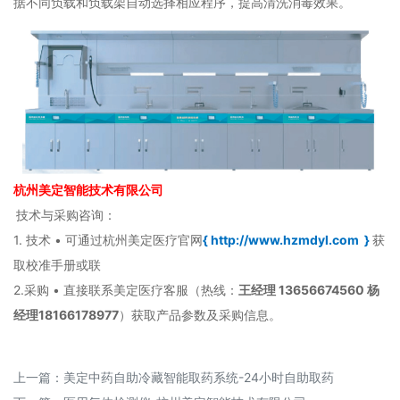
据不同负载和负载架自动选择相应程序，提高清洗消毒效果。
杭州美定智能技术有限公司
技术与采购咨询：
1. 技术 • 可通过杭州美定医疗官网
{
http://www.hzmdyl.com
}
获
取校准手册或联
2.采购 • 直接联系美定医疗客服（热线：
王经理
13656674560 杨
经理18166178977
）获取产品参数及采购信息。
上一篇：
美定中药自助冷藏智能取药系统-24小时自助取药