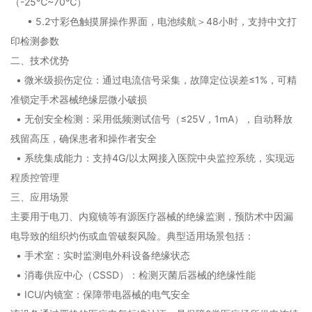
（-25℃~70℃）
• 5.2寸彩色触摸屏操作界面，电池续航＞48小时，支持中文打
印检测参数
二、技术优势
• 微米级损伤定位：通过电流信号采集，故障定位误差≤1%，可精
准锁定手术器械绝缘层微小破损
• 无创安全检测：采用低频测试信号（≤25V，1mA），自动释放
残留高压，确保患者和操作者安全
• 系统集成能力：支持4G/以太网接入医院中央监控系统，实现远
程质控管理
三、应用场景
主要用于电刀、内窥镜等有源医疗器械的绝缘监测，预防术中因漏
电导致的组织灼伤或血管破裂风险。典型适用场景包括：
• 手术室：实时监测电外科设备绝缘状态
• 消毒供应中心（CSSD）：检测灭菌后器械的绝缘性能
• ICU/内镜室：保障带电器械的电气安全