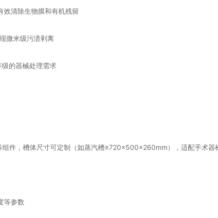
，有效清除生物膜和有机残留
现微米级污渍剥离
等级的器械处理需求
件，槽体尺寸可定制（如蒸汽槽≥720×500×260mm），适配手术
度等参数