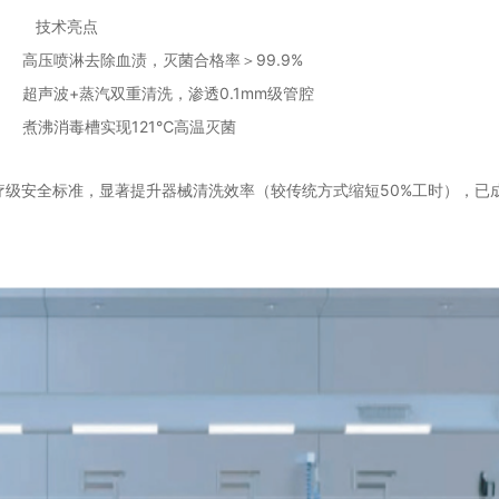
技术亮点
高压喷淋去除血渍，灭菌合格率＞99.9%
超声波+蒸汽双重清洗，渗透0.1mm级管腔
煮沸消毒槽实现121℃高温灭菌
疗级安全标准，显著提升器械清洗效率（较传统方式缩短50%工时），已