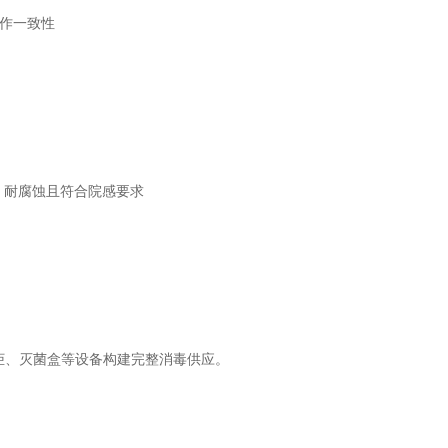
作一致性
m），耐腐蚀且符合院感要求
柜、灭菌盒等设备构建完整消毒供应。