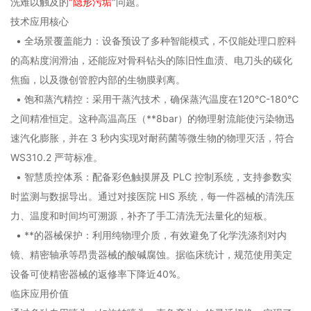
洗难以触及的
"隐形污垢
"问题。
技术应用核心
• 全场景覆盖能力：设备预设了多种智能模式，不仅能处理口腔科
的高粘度润滑油，还能应对骨科钻头的陈旧性血渍、电刀头的碳化
焦痂，以及微创管腔内部的生物膜剥离。
• 饱和蒸汽精控：采用干蒸汽技术，确保蒸汽温度在120℃-180℃
之间精准恒定。这种高温高压（**8bar）的物理射流能使污染物迅
速汽化膨胀，并在 3 秒内实现对耐药菌等微生物的物理灭活，符合
WS310.2 严苛标准。
• 智慧质控体系：配备彩色触摸屏及 PLC 控制系统，支持参数实
时监测与数据导出。通过对接医院 HIS 系统，每一件器械的清洗压
力、温度和时间均可溯源，补齐了手工清洗无法量化的短板。
• **的器械保护：利用纯物理介质，有效避免了化学洗涤剂对内
镜、精密轴承等昂贵器械的酸碱腐蚀。据临床统计，规范使用美定
设备可使精密器械的返修率下降近40%。
临床应用价值